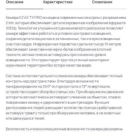
Описание
Характеристики
О компании
Камера EZVIZ TY1 PRO оснащена современным сенсором с разрешением
2 Мп, который обеспечивает детализированное изображение в формате
1080p. Технология улучшенного динамического диапазона позволяет
камере эффективно работать в условиях контрового освещения,
сохраняя детализацию как в затемненных, так и в ярко освещенных
участках кадра. Инфракрасная подсветка с дальностью до 10 метров
обеспечивает качественное черно-белое изображение в полной
темноте, автоматически активируясь при снижении уровня
освещенности. Это гарантирует круглосуточный мониторинг
охраняемой территории без потери качества видео.
Система интеллектуального слежения камеры обеспечивает полный
контроль над пространством. Благодаря возможности
панорамирования на 360° по горизонтали и 75° по вертикали,
устройство создает обзор без слепых зон. При обнаружении движения
алгоритм автоматически активирует слежение за объектом, плавно
поворачивая камеру и удерживая его в центре кадра. Функция
распознавания людей уменьшает количество ложных срабатываний,
активируя тревогу только при обнаружении человека, а не животных
или движущихся теней.
Безопасность и коммуникационные возможности камеры расширены