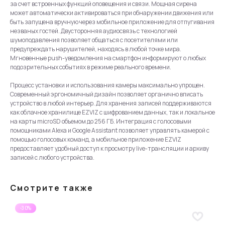
за счет встроенных функций оповещения и связи. Мощная сирена
может автоматически активироваться при обнаружении движения или
быть запущена вручную через мобильное приложение для отпугивания
незваных гостей. Двусторонняя аудиосвязь с технологией
шумоподавления позволяет общаться с посетителями или
предупреждать нарушителей, находясь в любой точке мира.
Мгновенные push-уведомления на смартфон информируют о любых
подозрительных событиях в режиме реального времени.
Процесс установки и использования камеры максимально упрощен.
Современный эргономичный дизайн позволяет органично вписать
устройство в любой интерьер. Для хранения записей поддерживаются
как облачное хранилище EZVIZ с шифрованием данных, так и локальное
на карты microSD объемом до 256 ГБ. Интеграция с голосовыми
помощниками Alexa и Google Assistant позволяет управлять камерой с
помощью голосовых команд, а мобильное приложение EZVIZ
предоставляет удобный доступ к просмотру live-трансляции и архиву
записей с любого устройства.
Смотрите также
-30%
Углубленная поддержка