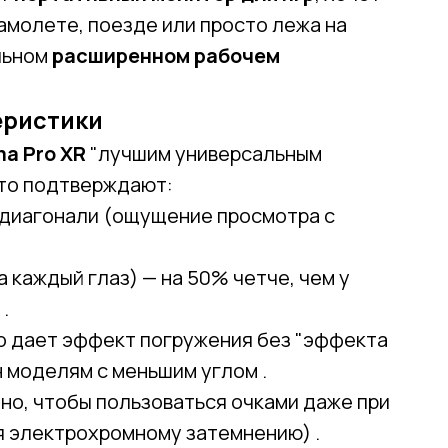
амолете, поезде или просто лежа на
льном
расширенном рабочем
еристики
a Pro XR
"лучшим универсальным
это подтверждают:
 диагонали (ощущение просмотра с
на каждый глаз) — на 50% четче, чем у
.
о дает эффект погружения без "эффекта
н моделям с меньшим углом .
но, чтобы пользоваться очками даже при
я электрохромному затемнению) .