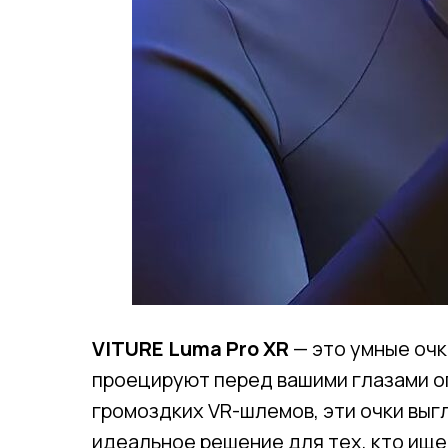
VITURE Luma Pro XR
— это умные очк
проецируют перед вашими глазами ог
громоздких VR-шлемов, эти очки выг
идеальное решение для тех, кто ищ