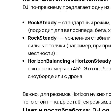
DJI по-прежнему предлагает одну из
RockSteady
— стандартный режим,
(подходит для велосипеда, бега, 
RockSteady+
— усиленная стабилиз
сильные толчки (например, при пр
местности);
HorizonBalancing и HorizonSteady
наклоне камеры на 45°. Это особе
сноуборде или с дрона.
Важно: для режимов Horizon нужно по
того стоит — кадр остаётся ровным, 
Цвет и постобработка: D-Log