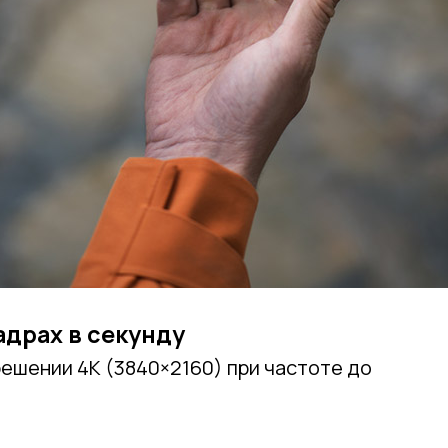
адрах в секунду
ешении 4K (3840×2160) при частоте до
: