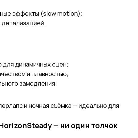
ные эффекты (slow motion);
й детализацией.
 для динамичных сцен;
чеством и плавностью;
льного замедления.
ерлапс и ночная съёмка — идеально для
HorizonSteady — ни один толчок