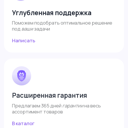
ИП Власова Анна Юрьевна
ОГРНИП: 325080000034140
ИНН: 421899290406
Договор-оферта
Политика конфиденциальности
Согласие на обработку
Все права защищены 2026©
Меню
Доставка и оплата
Контакты