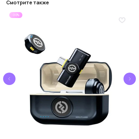
Смотрите также
-30%
Расширенная гарантия
Предлагаем 365 дней
гарантии
на весь
ассортимент товаров
В каталог
Выгоднее маркетплейсов
Цены без комииссии на товары. Выгода
до 10%
на покупку
За выгодой