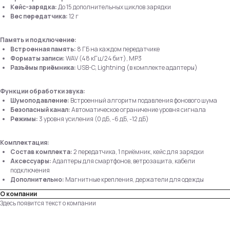
Кейс-зарядка:
До 15 дополнительных циклов зарядки
Вес передатчика:
12 г
Память и подключение:
Встроенная память:
8 ГБ на каждом передатчике
Форматы записи:
WAV (48 кГц/24 бит), MP3
Разъёмы приёмника:
USB-C, Lightning (в комплекте адаптеры)
Функции обработки звука:
Шумоподавление:
Встроенный алгоритм подавления фонового шума
Безопасный канал:
Автоматическое ограничение уровня сигнала
Режимы:
3 уровня усиления (0 дБ, -6 дБ, -12 дБ)
Комплектация:
Состав комплекта:
2 передатчика, 1 приёмник, кейс для зарядки
Аксессуары:
Адаптеры для смартфонов, ветрозащита, кабели
подключения
Углубленная поддержка
Дополнительно:
Магнитные крепления, держатели для одежды
Поможем подобрать оптимальное решение
О компании
под
ваши
задачи
Здесь появится текст о компании
Написать