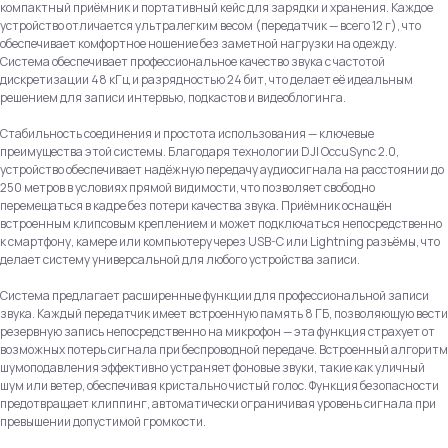
компактный приёмник и портативный кейс для зарядки и хранения. Каждое
устройство отличается ультралегким весом (передатчик — всего 12 г), что
обеспечивает комфортное ношение без заметной нагрузки на одежду.
Система обеспечивает профессиональное качество звука с частотой
дискретизации 48 кГц и разрядностью 24 бит, что делает её идеальным
решением для записи интервью, подкастов и видеоблогинга.
Стабильность соединения и простота использования — ключевые
преимущества этой системы. Благодаря технологии DJI OccuSync 2.0,
устройство обеспечивает надёжную передачу аудиосигнала на расстоянии до
250 метров в условиях прямой видимости, что позволяет свободно
перемещаться в кадре без потери качества звука. Приёмник оснащён
встроенным клипсовым креплением и может подключаться непосредственно
к смартфону, камере или компьютеру через USB-C или Lightning разъёмы, что
делает систему универсальной для любого устройства записи.
Система предлагает расширенные функции для профессиональной записи
звука. Каждый передатчик имеет встроенную память 8 ГБ, позволяющую вести
резервную запись непосредственно на микрофон — эта функция страхует от
возможных потерь сигнала при беспроводной передаче. Встроенный алгоритм
шумоподавления эффективно устраняет фоновые звуки, такие как уличный
шум или ветер, обеспечивая кристально чистый голос. Функция безопасности
предотвращает клиппинг, автоматически ограничивая уровень сигнала при
превышении допустимой громкости.