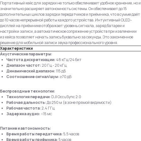
Портативный кейс для зарядки не только обеспечивает удобное хранение, но и
значительно расширяет автономность системы. Он обеспечивает до 15
дополнительных циклов зарядки передатчиков и приёмника, что в сумме даёт
до 10 часов непрерывной работы каждого устройства. Интуитивный OLED-
дисплей на приёмнике отображает уровень сигнала, заряд батареи и
настройки записи, а автоматическое сопряжение устройств при извлечении
из кейса позволяет начать запись буквально за секунды. Это законченное
решение для мобильной записи звука профессионального уровня.
Характеристики
Акустические параметры:
Частота дискретизации:
48 кГц/24 бит
Диапазон частот:
20 Гц - 20 кГц
Динамический диапазон:
115 дБ
Соотношение сигнал/шум:
≥70 дБ
Беспроводные технологии:
Технология передачи:
DJI OccuSync 2.0
Рабочая дальность:
До 250 м (в зоне прямой видимости)
Рабочая частота:
2,4 ГГц
Задержка аудио:
<15 мс
Питание и автономность:
Время работы передатчика:
5,5 часов
Время работы приёмника:
5 часов