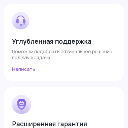
ИП Власова Анна Юрьевна
ОГРНИП: 325080000034140
ИНН: 421899290406
Договор-оферта
Политика конфиденциальности
Согласие на обработку
Все права защищены 2026©
Меню