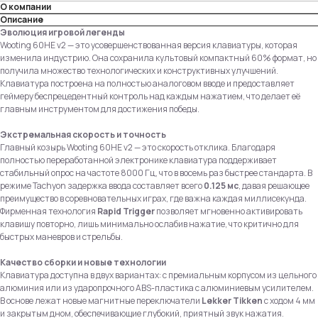
О компании
Описание
Эволюция игровой легенды
Wooting 60HE v2 — это усовершенствованная версия клавиатуры, которая
изменила индустрию. Она сохранила культовый компактный 60% формат, но
получила множество технологических и конструктивных улучшений.
Клавиатура построена на полностью аналоговом вводе и предоставляет
геймеру беспрецедентный контроль над каждым нажатием, что делает её
главным инструментом для достижения победы.
Экстремальная скорость и точность
Главный козырь Wooting 60HE v2 — это скорость отклика. Благодаря
полностью переработанной электронике клавиатура поддерживает
стабильный опрос на частоте 8000 Гц, что в восемь раз быстрее стандарта. В
режиме Tachyon задержка ввода составляет всего
0.125 мс
, давая решающее
преимущество в соревновательных играх, где важна каждая миллисекунда.
Фирменная технология
Rapid Trigger
позволяет мгновенно активировать
клавишу повторно, лишь минимально ослабив нажатие, что критично для
быстрых маневров и стрельбы.
Качество сборки и новые технологии
Клавиатура доступна в двух вариантах: с премиальным корпусом из цельного
алюминия или из ударопрочного ABS-пластика с алюминиевым усилителем.
В основе лежат новые магнитные переключатели
Lekker Tikken
с ходом 4 мм
и закрытым дном, обеспечивающие глубокий, приятный звук нажатия.