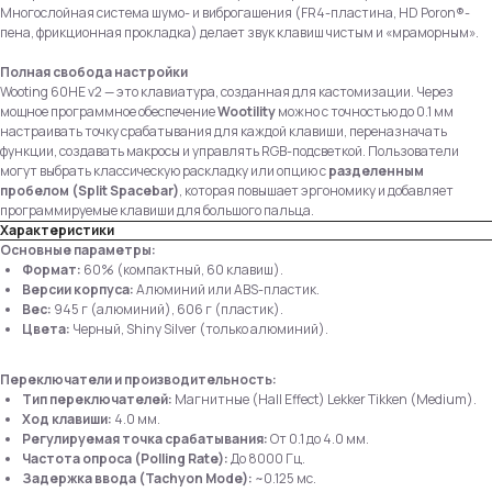
Многослойная система шумо- и виброгашения (FR4-пластина, HD Poron®-
пена, фрикционная прокладка) делает звук клавиш чистым и «мраморным».
Полная свобода настройки
Wooting 60HE v2 — это клавиатура, созданная для кастомизации. Через
мощное программное обеспечение
Wootility
можно с точностью до 0.1 мм
настраивать точку срабатывания для каждой клавиши, переназначать
функции, создавать макросы и управлять RGB-подсветкой. Пользователи
могут выбрать классическую раскладку или опцию с
разделенным
пробелом (Split Spacebar)
, которая повышает эргономику и добавляет
программируемые клавиши для большого пальца.
Характеристики
Основные параметры:
Формат:
60% (компактный, 60 клавиш).
Версии корпуса:
Алюминий или ABS-пластик.
Вес:
945 г (алюминий), 606 г (пластик).
Цвета:
Черный, Shiny Silver (только алюминий).
Переключатели и производительность:
Тип переключателей:
Магнитные (Hall Effect) Lekker Tikken (Medium).
Ход клавиши:
4.0 мм.
Регулируемая точка срабатывания:
От 0.1 до 4.0 мм.
Частота опроса (Polling Rate):
До 8000 Гц.
Задержка ввода (Tachyon Mode):
~0.125 мс.