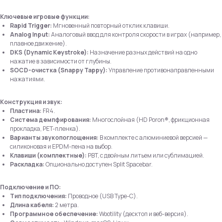
Ключевые игровые функции:
Rapid Trigger:
Мгновенный повторный отклик клавиши.
Analog Input:
Аналоговый ввод для контроля скорости в играх (например,
плавное движение).
DKS (Dynamic Keystroke):
Назначение разных действий на одно
нажатие в зависимости от глубины.
SOCD-очистка (Snappy Tappy):
Управление противонаправленными
нажатиями.
Конструкция и звук:
Пластина:
FR4.
Система демпфирования:
Многослойная (HD Poron®, фрикционная
прокладка, PET-пленка).
Варианты звукопоглощения:
В комплекте с алюминиевой версией —
силиконовая и EPDM-пена на выбор.
Клавиши (комплектные):
PBT, с двойным литьем или сублимацией.
Раскладка:
Опционально доступен Split Spacebar.
Подключение и ПО:
Тип подключения:
Проводное (USB Type-C).
Длина кабеля:
2 метра.
Углубленная поддержка
Программное обеспечение:
Wootility (десктоп и веб-версия).