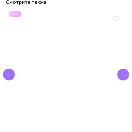
Смотрите также
Углубленная поддержка
-30%
Поможем подобрать оптимальное решение
под
ваши
задачи
Написать
Расширенная гарантия
Предлагаем 365 дней
гарантии
на весь
ассортимент товаров
В каталог
Выгоднее маркетплейсов