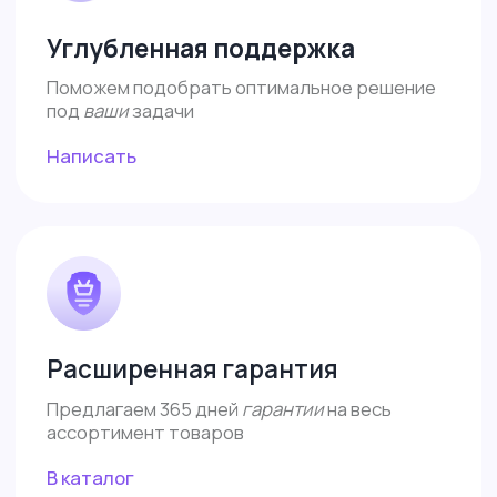
ИП Власова Анна Юрьевна
ОГРНИП: 325080000034140
ИНН: 421899290406
Договор-оферта
Политика конфиденциальности
Согласие на обработку
Все права защищены 2026©