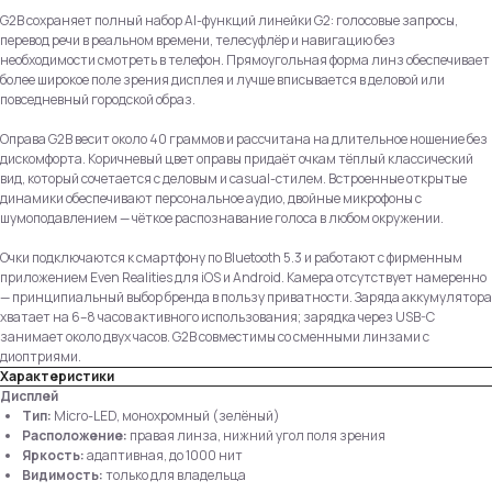
G2B сохраняет полный набор AI-функций линейки G2: голосовые запросы,
перевод речи в реальном времени, телесуфлёр и навигацию без
необходимости смотреть в телефон. Прямоугольная форма линз обеспечивает
более широкое поле зрения дисплея и лучше вписывается в деловой или
повседневный городской образ.
Оправа G2B весит около 40 граммов и рассчитана на длительное ношение без
дискомфорта. Коричневый цвет оправы придаёт очкам тёплый классический
вид, который сочетается с деловым и casual-стилем. Встроенные открытые
динамики обеспечивают персональное аудио, двойные микрофоны с
шумоподавлением — чёткое распознавание голоса в любом окружении.
Очки подключаются к смартфону по Bluetooth 5.3 и работают с фирменным
приложением Even Realities для iOS и Android. Камера отсутствует намеренно
— принципиальный выбор бренда в пользу приватности. Заряда аккумулятора
хватает на 6–8 часов активного использования; зарядка через USB-C
занимает около двух часов. G2B совместимы со сменными линзами с
диоптриями.
Характеристики
Дисплей
Тип:
Micro-LED, монохромный (зелёный)
Расположение:
правая линза, нижний угол поля зрения
Яркость:
адаптивная, до 1000 нит
Видимость:
только для владельца