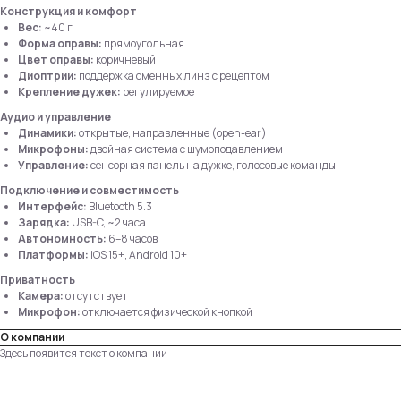
Конструкция и комфорт
Вес:
~40 г
Форма оправы:
прямоугольная
Цвет оправы:
коричневый
Диоптрии:
поддержка сменных линз с рецептом
Крепление дужек:
регулируемое
Аудио и управление
Динамики:
открытые, направленные (open-ear)
Микрофоны:
двойная система с шумоподавлением
Управление:
сенсорная панель на дужке, голосовые команды
Подключение и совместимость
Интерфейс:
Bluetooth 5.3
Зарядка:
USB-C, ~2 часа
Автономность:
6–8 часов
Платформы:
iOS 15+, Android 10+
Приватность
Камера:
отсутствует
Микрофон:
отключается физической кнопкой
О компании
Здесь появится текст о компании