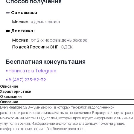
Способ получения
➡️
Самовывоз:
●●
Москва
:
в день заказа
➡️ Доставка:
●●
Москва:
от 2-х часов в день заказа
●●
По всей России и СНГ:
СДЕК
Бесплатная консультация
▪️ Написать в Telegram
▪️
8 (487) 233-82-32
Описание
Характеристики
О компании
Описание
Even Realities G2B — умные очки, в которых технология дополненной
реальности реализована максимально ненавязчиво. В правую линзу встроен
монохромный Micro-LED дисплей, который проецирует информацию в нижнем
углу поля зрения. Изображение видно только владельцу: яркое на улице,
комфортное в помещении — без бликов и засветки.