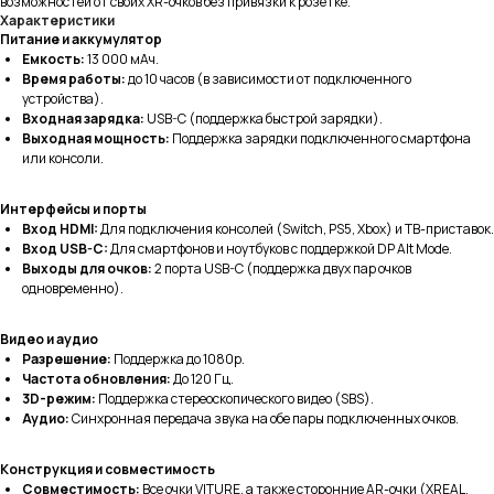
возможностей от своих XR-очков без привязки к розетке.
Характеристики
Питание и аккумулятор
Емкость:
13 000 мАч.
Время работы:
до 10 часов (в зависимости от подключенного
устройства).
Входная зарядка:
USB-C (поддержка быстрой зарядки).
Углубленная поддержка
Выходная мощность:
Поддержка зарядки подключенного смартфона
или консоли.
Поможем подобрать оптимальное решение
под
ваши
задачи
Интерфейсы и порты
Написать
Вход HDMI:
Для подключения консолей (Switch, PS5, Xbox) и ТВ-приставок.
Вход USB-C:
Для смартфонов и ноутбуков с поддержкой DP Alt Mode.
Выходы для очков:
2 порта USB-C (поддержка двух пар очков
одновременно).
Видео и аудио
Разрешение:
Поддержка до 1080p.
Расширенная гарантия
Частота обновления:
До 120 Гц.
Предлагаем 365 дней
гарантии
на весь
3D-режим:
Поддержка стереоскопического видео (SBS).
ассортимент товаров
Аудио:
Синхронная передача звука на обе пары подключенных очков.
В каталог
Конструкция и совместимость
Совместимость:
Все очки VITURE, а также сторонние AR-очки (XREAL,