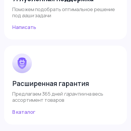
ИП Власова Анна Юрьевна
ОГРНИП: 325080000034140
ИНН: 421899290406
Договор-оферта