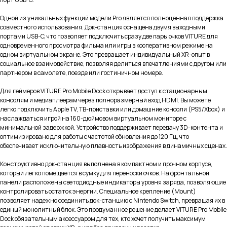
Одной из уникальных функций модели Pro является полноценная поддержка
совместного использования. Док-станция оснащена двумя выходными
портами USB-C, что позволяет подключить сразу две пары очков VITURE для
одновременного просмотра фильма или игры в кооперативном режиме на
одном виртуальном экране. Это превращает индивидуальный XR-опыт в
социальное взаимодействие, позволяя делиться впечатлениями с другом или
партнером в самолете, поезде или гостиничном номере.
Для геймеров VITURE Pro Mobile Dock открывает доступ к стационарным
консолям и медиаплеерам через полноразмерный вход HDMI. Вы можете
легко подключить Apple TV, ТВ-приставки или домашние консоли (PS5/Xbox) и
наслаждаться игрой на 160-дюймовом виртуальном мониторе с
минимальной задержкой. Устройство поддерживает передачу 3D-контента и
оптимизировано для работы с частотой обновления до 120 Гц, что
обеспечивает исключительную плавность изображения в динамичных сценах.
Конструктивно док-станция выполнена в компактном и прочном корпусе,
который легко помещается в сумку для переноски очков. На фронтальной
панели расположены светодиодные индикаторы уровня заряда, позволяющие
контролировать остаток энергии. Специальное крепление (Mount)
позволяет надежно соединить док-станцию с Nintendo Switch, превращая их в
единый монолитный блок. Это продуманное решение делает VITURE Pro Mobile
Dock обязательным аксессуаром для тех, кто хочет получить максимум