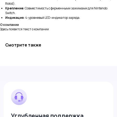
Rokid).
Крепление:
Совместимость с фирменными зажимами для Nintendo
Switch.
Индикация:
4-уровневый LED-индикатор заряда.
Выгоднее маркетплейсов
О компании
Здесь появится текст о компании
Цены без комииссии на товары. Выгода
до 10%
на покупку
За выгодой
Смотрите также
Доставка по России и СНГ
Бесплатная доставка СДЕКом в ПВЗ от 10
000 рублей
Отлично!