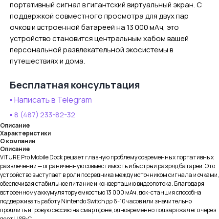
портативный сигнал в гигантский виртуальный экран. С
поддержкой совместного просмотра для двух пар
очков и встроенной батареей на 13 000 мАч, это
устройство становится центральным хабом вашей
персональной развлекательной экосистемы в
путешествиях и дома.
Бесплатная консультация
▪️ Написать в Telegram
▪️
8 (487) 233-82-32
Описание
Характеристики
О компании
Описание
VITURE Pro Mobile Dock решает главную проблему современных портативных
развлечений — ограниченную совместимость и быстрый разряд батареи. Это
устройство выступает в роли посредника между источником сигнала и очками,
обеспечивая стабильное питание и конвертацию видеопотока. Благодаря
встроенному аккумулятору емкостью 13 000 мАч, док-станция способна
поддерживать работу Nintendo Switch до 6-10 часов или значительно
продлить игровую сессию на смартфоне, одновременно подзаряжая его через
порт USB-C.