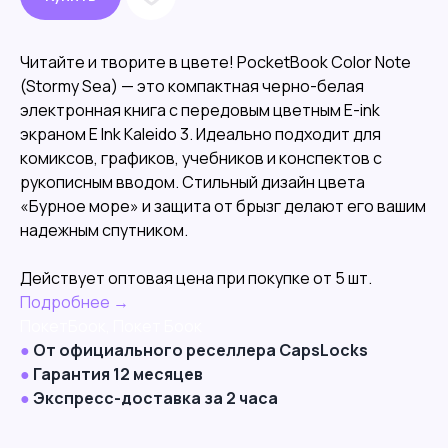
Читайте и творите в цвете! PocketBook Color Note
(Stormy Sea) — это компактная черно-белая
электронная книга с передовым цветным E-ink
экраном E Ink Kaleido 3. Идеально подходит для
комиксов, графиков, учебников и конспектов с
рукописным вводом. Стильный дизайн цвета
«Бурное море» и защита от брызг делают его вашим
надежным спутником.
Действует оптовая цена при покупке от 5 шт.
Подробнее →
ПокетБоок, Покет Боок
●
От официального реселлера CapsLocks
●
Гарантия 12 месяцев
●
Экспресс-доставка за 2 часа