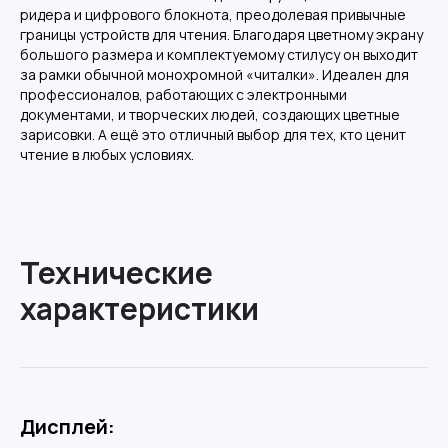
ридера и цифрового блокнота, преодолевая привычные
Углубленная поддержка
границы устройств для чтения. Благодаря цветному экрану
большого размера и комплектуемому стилусу он выходит
Поможем подобрать оптимальное решение
за рамки обычной монохромной «читалки». Идеален для
под
ваши
задачи
профессионалов, работающих с электронными
Написать
документами, и творческих людей, создающих цветные
зарисовки. А ещё это отличный выбор для тех, кто ценит
чтение в любых условиях.
Расширенная гарантия
Технические
Предлагаем 365 дней
гарантии
на весь
ассортимент товаров
характеристики
В каталог
Дисплей: