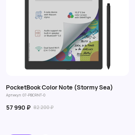
PocketBook Color Note (Stormy Sea)
Артикул:
07-PBCRNT-0
57 990
₽
82 200
₽