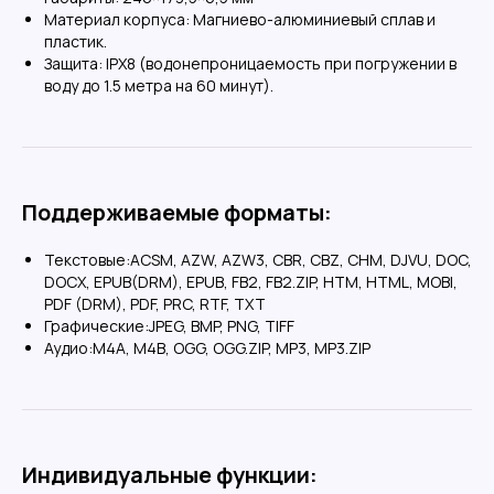
Материал корпуса:
Магниево-алюминиевый сплав и
Контакты
пластик.
8 (487) 233-82-32
Защита:
IPX8 (водонепроницаемость при погружении в
воду до 1.5 метра на 60 минут).
Поддерживаемые форматы:
Текстовые:
ACSM, AZW, AZW3, CBR, CBZ, CHM, DJVU, DOC,
DOCX, EPUB(DRM), EPUB, FB2, FB2.ZIP, HTM, HTML, MOBI,
PDF (DRM), PDF, PRC, RTF, TXT
Графические:
JPEG, BMP, PNG, TIFF
Аудио:
M4A, M4B, OGG, OGG.ZIP, MP3, MP3.ZIP
Индивидуальные функции: