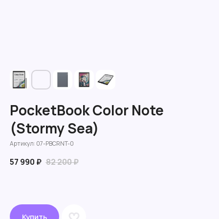
PocketBook Color Note
(Stormy Sea)
Артикул:
07-PBCRNT-0
57 990
₽
82 200
₽
Купить