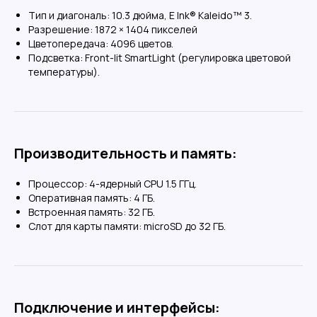
Выгоднее маркетплейсов
Тип и диагональ:
10.3 дюйма, E Ink® Kaleido™ 3.
Цены без комииссии на товары. Выгода
Разрешение:
1872 × 1404 пикселей
до 10%
на покупку
Цветопередача:
4096 цветов.
За выгодой
Подсветка:
Front-lit SmartLight (регулировка цветовой
температуры).
Доставка по России и СНГ
Производительность и память:
Бесплатная доставка СДЕКом в ПВЗ от 10
000 рублей
Процессор:
4-ядерный CPU 1.5 ГГц.
Оперативная память:
4 ГБ.
Отлично!
Встроенная память:
32 ГБ.
Слот для карты памяти:
microSD до 32 ГБ.
Подключение и интерфейсы: