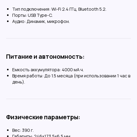
ИП Власова Анна Юрьевна
ОГРНИП: 325080000034140
Тип подключения:
Wi-Fi 2.4 ГГц, Bluetooth 5.2.
ИНН: 421899290406
Порты:
USB Type-C.
Аудио:
Динамик, микрофон.
Договор-оферта
Политика конфиденциальности
Согласие на обработку
Все права защищены 2026©
Питание и автономность:
Меню
Емкость аккумулятора:
4000 мА·ч.
Доставка и оплата
Время работы:
До 1.5 месяца (при использовании 1 час в
день).
Контакты
Поддержка
Сотрудничество
Физические параметры:
Обзоры
Каталог
Вес:
390 г.
Габариты:
246×173,5×6,5 мм