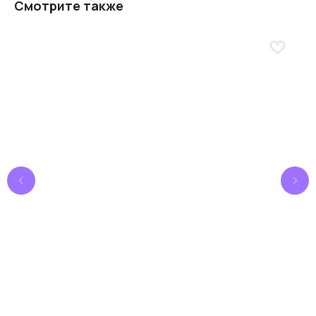
Смотрите также
Углубленная поддержка
Поможем подобрать оптимальное решение
под
ваши
задачи
Написать