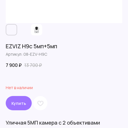
EZVIZ H9c 5мп+5мп
Артикул:
08-EZV-H9C
7 900
₽
13 700
₽
Нет в наличии
Купить
Уличная 5МП камера с 2 объективами