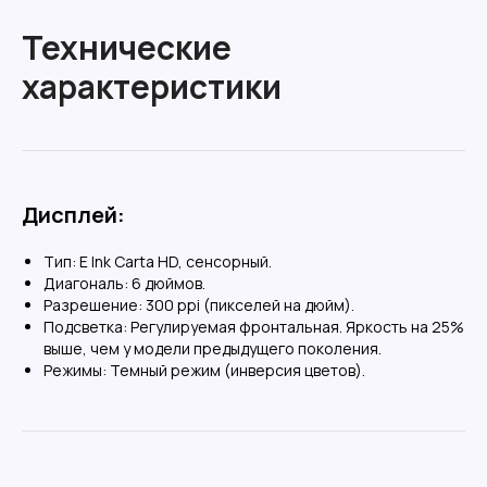
Технические
характеристики
Углубленная поддержка
Поможем подобрать оптимальное решение
под
ваши
задачи
Написать
Дисплей:
Тип: E Ink Carta HD, сенсорный.
Диагональ: 6 дюймов.
Разрешение: 300 ppi (пикселей на дюйм).
Подсветка: Регулируемая фронтальная. Яркость на 25%
Расширенная гарантия
выше, чем у модели предыдущего поколения.
Предлагаем 365 дней
гарантии
на весь
Режимы: Темный режим (инверсия цветов).
ассортимент товаров
В каталог