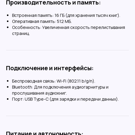
Производительность и память:
Встроенная память: 16 ГБ (для хранения тысяч книг).
Оперативная память: 512 МБ.
Выгоднее маркетплейсов
Особенность: Увеличенная скорость перелистывания
Цены без комииссии на товары. Выгода
страниц.
до 10%
на покупку
За выгодой
Подключение и интерфейсы:
Беспроводная связь: Wi-Fi (802.11 b/g/n).
Доставка по России и СНГ
Bluetooth: Для подключения аудиогарнитуры и
Бесплатная доставка СДЕКом в ПВЗ от 10
прослушивания аудиокниг.
000 рублей
Порт: USB Type-C (для зарядки и передачи данных).
Отлично!
Питание и автономность: