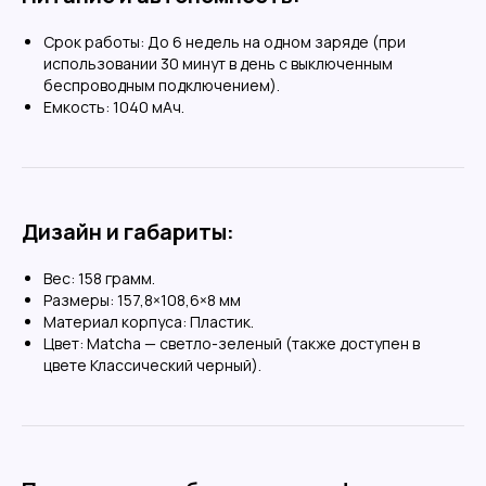
Срок работы: До 6 недель на одном заряде (при
использовании 30 минут в день с выключенным
ИП Власова Анна Юрьевна
беспроводным подключением).
ОГРНИП: 325080000034140
Емкость:
1040
мАч.
ИНН: 421899290406
Договор-оферта
Политика конфиденциальности
Согласие на обработку
Дизайн и габариты:
Все права защищены 2026©
Вес:
158
грамм.
Меню
Размеры:
157,8×108,6×8 мм
Материал корпуса: Пластик.
Доставка и оплата
Цвет: Matcha — светло-зеленый (также доступен в
цвете Классический черный).
Контакты
Поддержка
Сотрудничество