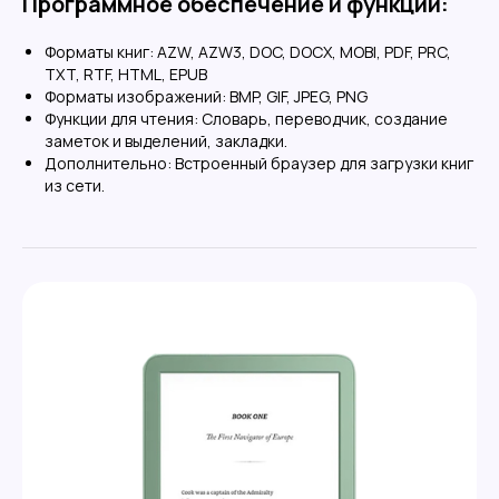
Программное обеспечение и функции:
Обзоры
Каталог
Форматы книг: AZW, AZW3, DOC, DOCX, MOBI, PDF, PRC,
TXT, RTF, HTML, EPUB
Форматы изображений: BMP, GIF, JPEG, PNG
Контакты
Функции для чтения: Словарь, переводчик, создание
8 (487) 233-82-32
заметок и выделений, закладки.
Дополнительно: Встроенный браузер для загрузки книг
из сети.